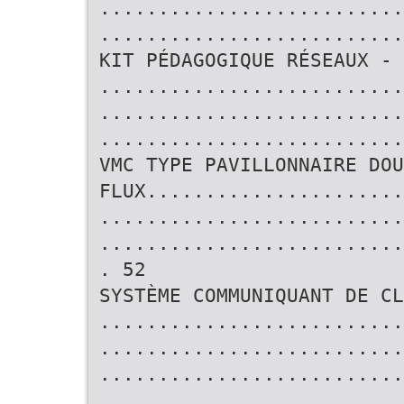
..........................
..........................
KIT PÉDAGOGIQUE RÉSEAUX -
..........................
..........................
..........................
VMC TYPE PAVILLONNAIRE DOU
FLUX......................
..........................
..........................
. 52
SYSTÈME COMMUNIQUANT DE CL
..........................
..........................
..........................