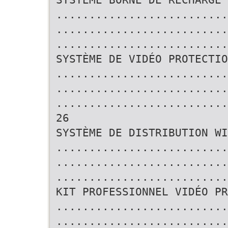
..........................
..........................
..........................
SYSTÈME DE VIDÉO PROTECTIO
..........................
..........................
..........................
26
SYSTÈME DE DISTRIBUTION WI
..........................
..........................
..........................
KIT PROFESSIONNEL VIDÉO PR
..........................
..........................