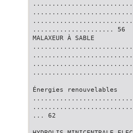
..........................
..........................
..........................
..................... 56
MALAXEUR À SABLE
..........................
..........................
..........................
..........................
Énergies renouvelables
..........................
..........................
... 62
HYDROLIS MINICENTRALE ELEC