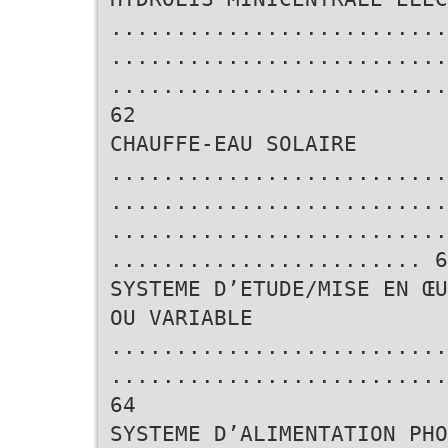
..........................
..........................
..........................
62
CHAUFFE-EAU SOLAIRE
..........................
..........................
..........................
........................ 6
SYSTEME D’ETUDE/MISE EN ŒU
OU VARIABLE
..........................
..........................
64
SYSTEME D’ALIMENTATION PHO