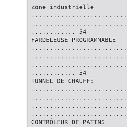
Zone industrielle
..........................
..........................
............ 54
FARDELEUSE PROGRAMMABLE
..........................
..........................
..........................
............ 54
TUNNEL DE CHAUFFE
..........................
..........................
..........................
..........................
CONTRÔLEUR DE PATINS