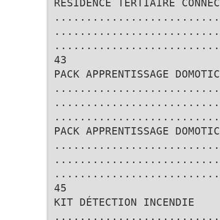
RÉSIDENCE TERTIAIRE CONNEC
..........................
..........................
..........................
43
PACK APPRENTISSAGE DOMOTIC
..........................
..........................
..........................
PACK APPRENTISSAGE DOMOTIC
..........................
..........................
..........................
45
KIT DÉTECTION INCENDIE
..........................