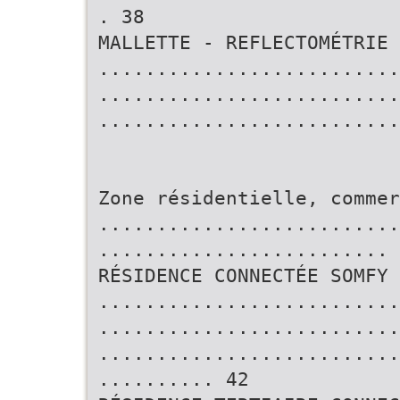
. 38
MALLETTE - REFLECTOMÉTRIE 
..........................
..........................
..........................
Zone résidentielle, comme
..........................
......................... 
RÉSIDENCE CONNECTÉE SOMFY
..........................
..........................
..........................
.......... 42