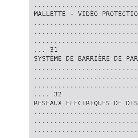
..........................
MALLETTE - VIDÉO PROTECTIO
..........................
..........................
..........................
... 31
SYSTÈME DE BARRIÈRE DE PAR
..........................
..........................
..........................
.... 32
RESEAUX ELECTRIQUES DE DIS
..........................
..........................
..........................