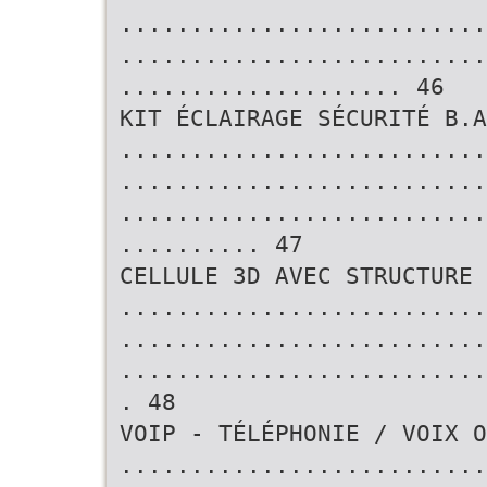
..........................
..........................
.................... 46
KIT ÉCLAIRAGE SÉCURITÉ B.A
..........................
..........................
..........................
.......... 47
CELLULE 3D AVEC STRUCTURE 
..........................
..........................
..........................
. 48
VOIP - TÉLÉPHONIE / VOIX O
..........................