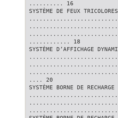
.......... 16
SYSTÈME DE FEUX TRICOLORES
..........................
..........................
..........................
............ 18
SYSTÈME D’AFFICHAGE DYNAMI
..........................
..........................
..........................
.... 20
SYSTÈME BORNE DE RECHARGE 
..........................
..........................
..........................
SYSTÈME BORNE DE RECHARGE 