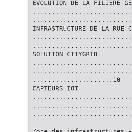
ÉVOLUTION DE LA FILIÈRE GÉ
..........................
..........................
INFRASTRUCTURE DE LA RUE C
..........................
.........................
SOLUTION CITYGRID
..........................
..........................
.....................10
CAPTEURS IOT
..........................
..........................
..........................
Zone des infrastructures -