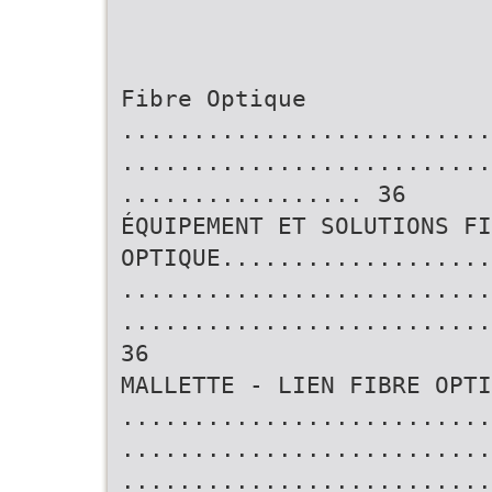
Fibre Optique
..........................
..........................
................. 36
ÉQUIPEMENT ET SOLUTIONS FI
OPTIQUE...................
..........................
..........................
36
MALLETTE - LIEN FIBRE OPTI
..........................
..........................
..........................