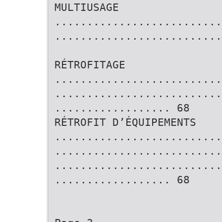
MULTIUSAGE
..........................
..........................
RÉTROFITAGE
..........................
..........................
.................. 68
RÉTROFIT D’ÉQUIPEMENTS
..........................
..........................
..........................
.................. 68