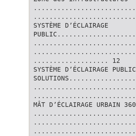
..........................
..........................
SYSTÈME D’ÉCLAIRAGE
PUBLIC....................
..........................
..........................
................... 12
SYSTÈME D’ÉCLAIRAGE PUBLIC
SOLUTIONS.................
..........................
..........................
MÂT D’ÉCLAIRAGE URBAIN 360
..........................
..........................
..........................