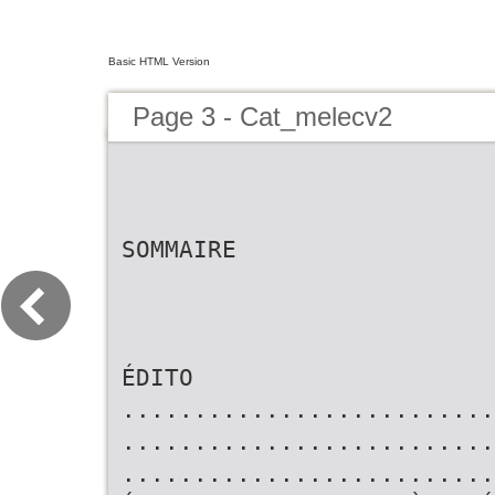
Basic HTML Version
Page 3 - Cat_melecv2
SOMMAIRE
ÉDITO
..........................
..........................
..........................