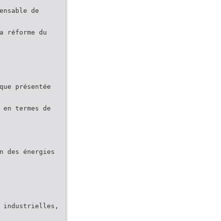
ensable de
a réforme du
que présentée
 en termes de
n des énergies
 industrielles,