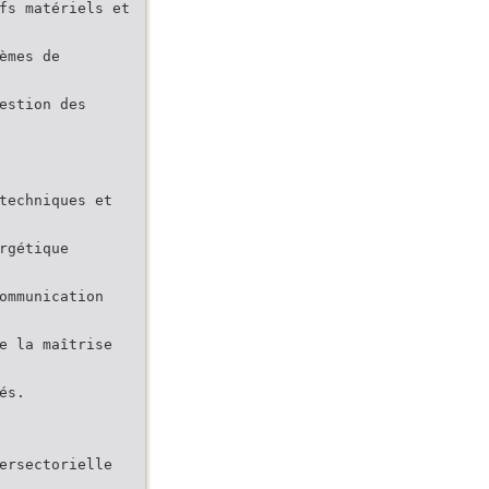
fs matériels et
èmes de
estion des
techniques et
rgétique
ommunication
e la maîtrise
és.
ersectorielle