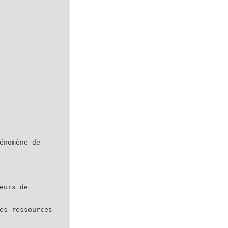
énomène de
eurs de
es ressources