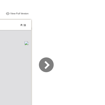
View Full Version
P. 11